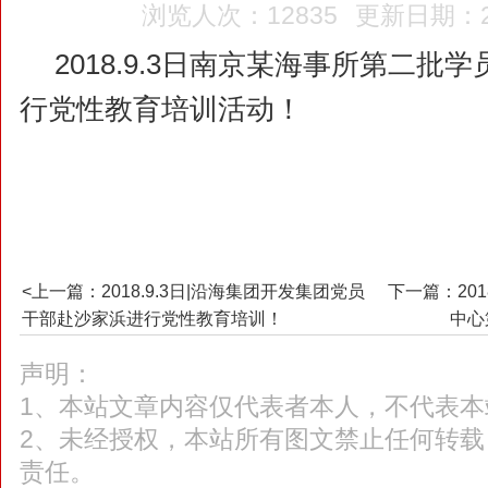
浏览人次：12835
更新日期：20
2018.9.3日南京某海事所第二批
行党性教育培训活动！
<上一篇：2018.9.3日|沿海集团开发集团党员
下一篇：201
干部赴沙家浜进行党性教育培训！
中心
声明：
1、本站文章内容仅代表者本人，不代表本
2、未经授权，本站所有图文禁止任何转
责任。