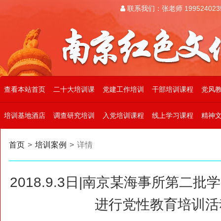
联系我们：张老师 199524023
查看本站首页
二十大培训课
党建工作培训
干部培训课程
党风
培训基地酒店
调查研究培训
入党培训课程
线上学习课程
精神
首页
>
培训案例
>
详情
2018.9.3日|南京某海事所第二
进行党性教育培训活