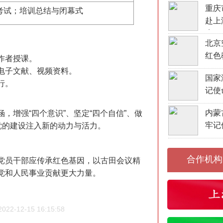
重庆
考试；培训总结与闭幕式
赴上
班！
北京
红色
作者授课。
电子文献、视频资料。
国家
行。
记使
内蒙
，增强“四个意识”、坚定“四个自信”、做
牢记
党的建设注入新的动力与活力。
合作机构
党员干部应传承红色基因，以古田会议精
党和人民事业贡献更大力量。
2-12-15 16:15:58