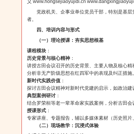
义 www.hongsejiaoyujidi.cn www.dangxingjiaoyuj
党政机关、企事业单位党员干部，特别是基层
者。
四、培训内容与形式
（一）理论授课：夯实思想根基
课程模块
：
历史背景与核心精神
：
讲授古田会议召开的历史背景、主要人物及核心精
分析非无产阶级思想在红四军中的表现及纠正措施
新时代实践价值
：
探讨古田会议精神对新时代党建的启示，如政治建
典型案例研讨
：
结合罗荣桓等老一辈革命家实践案例，分析古田会
授课形式
：
专家讲座、专题报告，辅以多媒体素材（历史照片
（二）现场教学：沉浸式体验