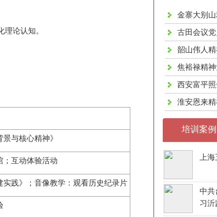
金寨大别山
化理论认知。
古田会议党
韶山伟人精
。
焦裕禄精神
西安富平照
淮安恩来精
培训案例
背景与核心精神》
上海
馆；互动体验活动
建实践》；音像教学：观看历史纪录片
中共
习沂
验