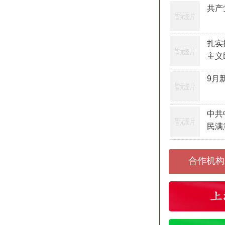
共产
扎实
主义
9月
中共
民满
合作机构