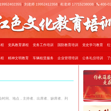
952402355
|
刘老师 19952412358
|
杜老师 17715238008
|
400-02
课程
党风教育课程
党务工作培训
国防教育培训
党史学习教育
红
课程
精神文明教育
车辆租赁服务
企业管理培训
公务礼仪培训
了
开会时间、地点，主持者、出席者、缺席者、列