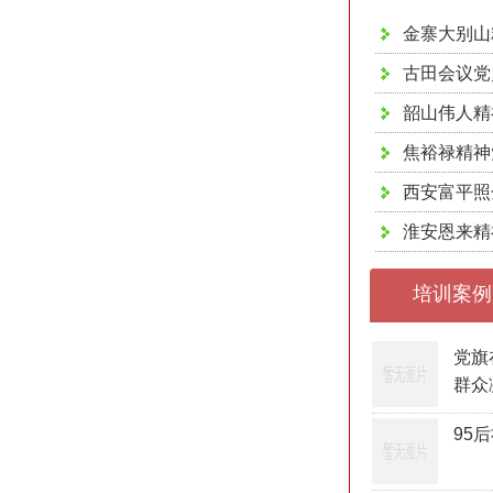
金寨大别山
古田会议党
韶山伟人精
焦裕禄精神
西安富平照
淮安恩来精
培训案例
党旗
群众
95