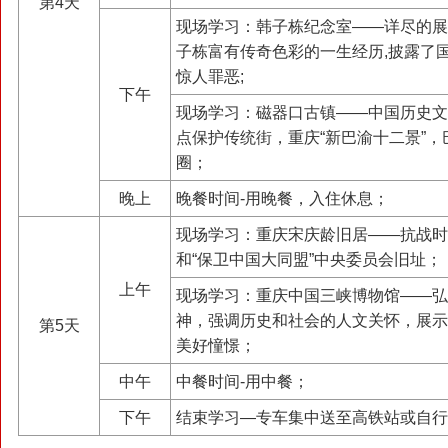
第4天
现场学习：韩子栋纪念室——详尽的展
子栋富有传奇色彩的一生经历,披露了
惊人罪恶;
下午
现场学习：磁器口古镇——中国历史文
点保护传统街，重庆“新巴渝十二景”
圈；
晚上
晚餐时间-用晚餐，入住休息；
现场学习：重庆宋庆龄旧居——抗战时
和“保卫中国大同盟”中央委员会旧址；
上午
现场学习：重庆中国三峡博物馆——弘
神，强调历史和社会的人文关怀，展示
第5天
美好憧憬；
中午
中餐时间-用中餐；
下午
结束学习—专车集中送至高铁站或自行