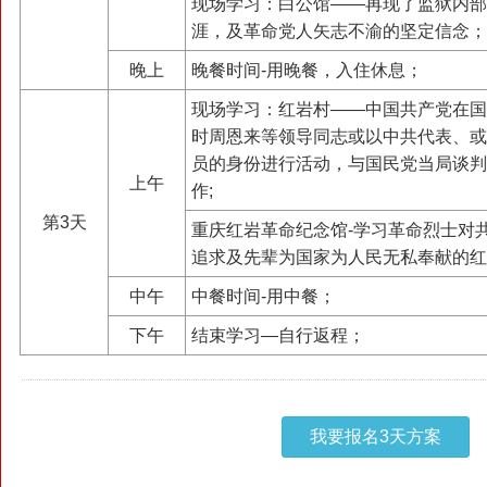
现场学习：白公馆——再现了监狱内部
涯，及革命党人矢志不渝的坚定信念；
晚上
晚餐时间-用晚餐，入住休息；
现场学习：红岩村——中国共产党在国
时周恩来等领导同志或以中共代表、或
员的身份进行活动，与国民党当局谈判
上午
作;
第3天
重庆红岩革命纪念馆-学习革命烈士对
追求及先辈为国家为人民无私奉献的红
中午
中餐时间-用中餐；
下午
结束学习—自行返程；
我要报名3天方案