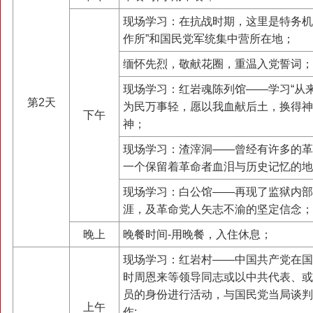
现场学习：在抗战时期，这里是特务机
作所”和国民党军统集中营所在地；
缅怀先烈，敬献花圈，重温入党誓词；
现场学习：红岩魂陈列馆——学习“从
第2天
为民万事轻，愿以我血献后土，换得神
下午
神；
现场学习：渣滓洞——曾经有许多的革
一个保留着革命者血泪与历史记忆的地
现场学习：白公馆——再现了监狱内部
涯，及革命党人矢志不渝的坚定信念；
晚上
晚餐时间-用晚餐，入住休息；
现场学习：红岩村——中国共产党在国
时周恩来等领导同志或以中共代表、或
员的身份进行活动，与国民党当局谈判
上午
作;