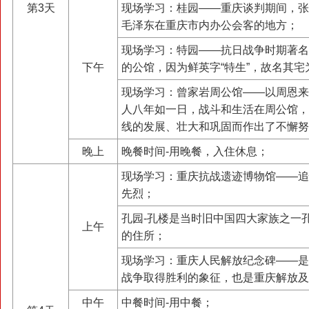
第3天
现场学习：桂园——重庆谈判期间，张
毛泽东在重庆市内办公会客的地方；
现场学习：特园——抗日战争时期著名
下午
的公馆，因为鲜英字“特生”，故名其宅
现场学习：曾家岩周公馆——以周恩来
人八年如一日，战斗和生活在周公馆，
线的发展、壮大和巩固而作出了不懈努
晚上
晚餐时间-用晚餐，入住休息；
现场学习：重庆抗战遗迹博物馆——追
先烈；
孔园-孔楼是当时旧中国四大家族之一
上午
的住所；
现场学习：重庆人民解放纪念碑——是
战争取得胜利的象征，也是重庆解放及
中午
中餐时间-用中餐；