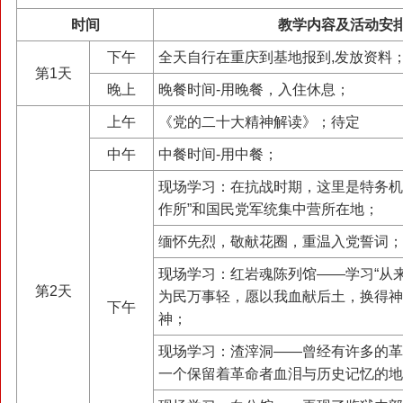
时间
教学内容及活动安
下午
全天自行在重庆到基地报到,发放资料
第1天
晚上
晚餐时间-用晚餐，入住休息；
上午
《党的二十大精神解读》；待定
中午
中餐时间-用中餐；
现场学习：在抗战时期，这里是特务机
作所”和国民党军统集中营所在地；
缅怀先烈，敬献花圈，重温入党誓词；
现场学习：红岩魂陈列馆——学习“从
第2天
为民万事轻，愿以我血献后土，换得神
下午
神；
现场学习：渣滓洞——曾经有许多的革
一个保留着革命者血泪与历史记忆的地