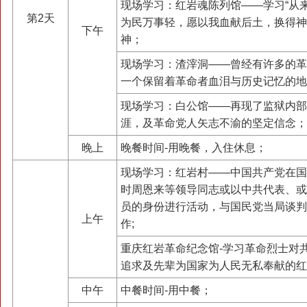
现场学习：红岩魂陈列馆——学习“从
第2天
为民万事轻，愿以我血献后土，换得神
下午
神；
现场学习：渣滓洞——曾经有许多的革
一个保留着革命者血泪与历史记忆的地
现场学习：白公馆——再现了监狱内部
涯，及革命党人矢志不渝的坚定信念；
晚上
晚餐时间-用晚餐，入住休息；
现场学习：红岩村——中国共产党在国
时周恩来等领导同志或以中共代表、或
员的身份进行活动，与国民党当局谈判
上午
作;
重庆红岩革命纪念馆-学习革命烈士对
追求及先辈为国家为人民无私奉献的红
中午
中餐时间-用中餐；