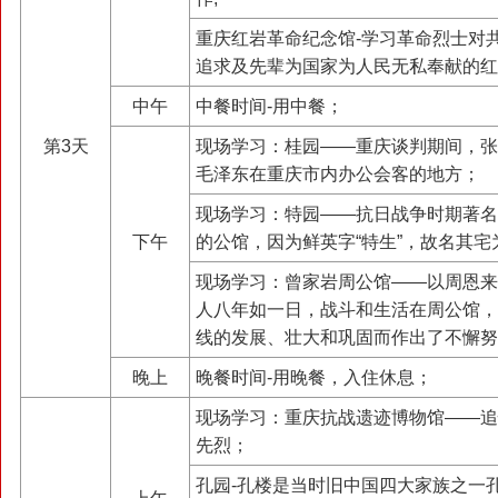
重庆红岩革命纪念馆-学习革命烈士对
追求及先辈为国家为人民无私奉献的红
中午
中餐时间-用中餐；
第3天
现场学习：桂园——重庆谈判期间，张
毛泽东在重庆市内办公会客的地方；
现场学习：特园——抗日战争时期著名
下午
的公馆，因为鲜英字“特生”，故名其宅
现场学习：曾家岩周公馆——以周恩来
人八年如一日，战斗和生活在周公馆，
线的发展、壮大和巩固而作出了不懈努
晚上
晚餐时间-用晚餐，入住休息；
现场学习：重庆抗战遗迹博物馆——追
先烈；
孔园-孔楼是当时旧中国四大家族之一