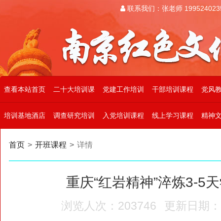
联系我们：张老师 199524023
查看本站首页
二十大培训课
党建工作培训
干部培训课程
党风
培训基地酒店
调查研究培训
入党培训课程
线上学习课程
精神
首页
>
开班课程
>
详情
重庆“红岩精神”淬炼3-5
浏览人次：203746
更新日期：20