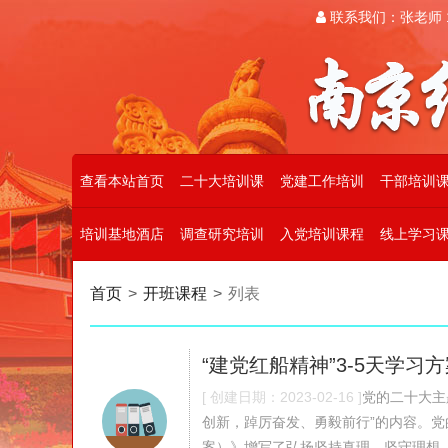
联系我们：张老师 19
查看本站首页
二十大培训课
党建工作培训
干部培训
培训基地酒店
调查研究培训
入党培训课程
线上学习
首页
>
开班课程
>
列表
“建党红船精神”3-5天学习
[ 创建日期：2023-02-16 ]
党的二十大主
创新，踔厉奋发、勇毅前行”的内容。
案）》增写了弘扬坚持真理、坚守理想，