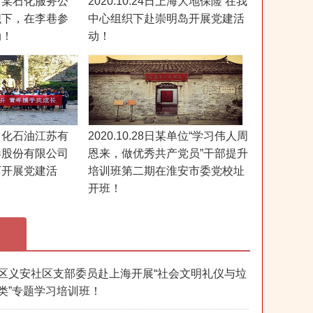
1日市某石化服务公
2020.10.24日上海大地保险 在我
织下，在李巷参
中心组织下赴崇明岛开展党建活
动！
动！
4日中化石油江苏有
2020.10.28日某单位“学习伟人周
港股份有限公司
恩来，做优秀共产党员”干部提升
下开展党建活
培训班第二期在淮安市委党校址
开班！
区义安社区支部委员赴上海开展“社会文明礼仪与垃
类”专题学习培训班！​