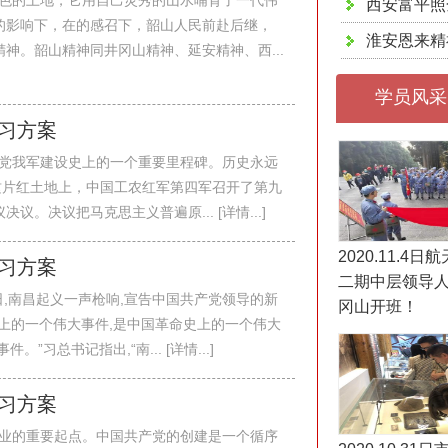
色的土地，它用自己灵秀的山水哺育了一代伟
西安富平照
的影响下，在的感召下，韶山人民前赴后继，
淮安恩来精
神。韶山精神同井冈山精神、延安精神、西...
学员风采
学习方案
党我军建设史上的一个重要里程碑。历史永远
闽西这片红土地上，中国工农红军第四军召开了第九
。决议把马克思主义普遍原... [详情...]
2020.11.4
学习方案
二期中层领导
1日,南昌起义一声枪响,宣告中国共产党领导的新
冈山开班！
上的一个伟大事件,是中国革命史上的一个伟大
习总书记指出,“南... [详情...]
学习方案
业的重要起点。中国共产党的创建是一个循序