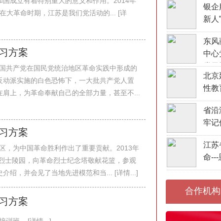
国成立有着特别重大的意义和作用。2014年
银企
大革命时期，江苏是我们党活动的... [详
新人
东风
学习方案
中心
党日
国共产党在国民党统治地区革命实践中形成的
北京
反动派实施的白色恐怖下，一大批共产党人置
性教
肩上，为革命奉献自己的全部力量，甚至不...
省沿
牢记
学习方案
江苏
区，为中国革命胜利作出了重要贡献。2013年
命-
命烈士陵园，向革命烈士纪念塔敬献花篮，参观
，并会见了当地先进模范和当... [详情...]
合作机构
学习方案