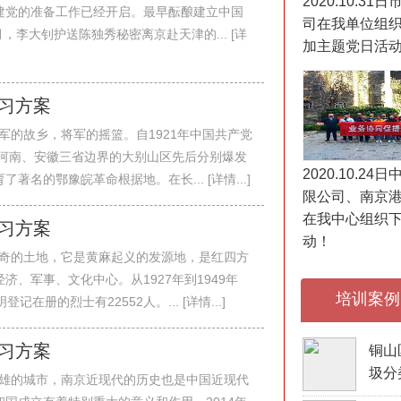
2020.10.3
建党的准备工作已经开启。最早酝酿建立中国
司在我单位组
，李大钊护送陈独秀秘密离京赴天津的... [详
加主题党日活
学习方案
军的故乡，将军的摇篮。自1921年中国共产党
、河南、安徽三省边界的大别山区先后分别爆发
2020.10.2
名的鄂豫皖革命根据地。在长... [详情...]
限公司、南京
在我中心组织
学习方案
动！
奇的土地，它是黄麻起义的发源地，是红四方
、军事、文化中心。从1927年到1949年
培训案例
册的烈士有22552人。... [详情...]
学习方案
铜山
圾分
雄的城市，南京近现代的历史也是中国近现代