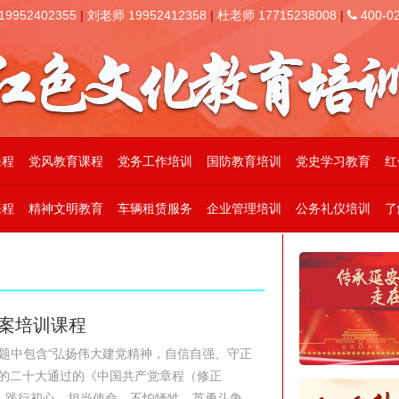
952402355
|
刘老师 19952412358
|
杜老师 17715238008
|
400-02
课程
党风教育课程
党务工作培训
国防教育培训
党史学习教育
红
课程
精神文明教育
车辆租赁服务
企业管理培训
公务礼仪培训
了
方案培训课程
题中包含“弘扬伟大建党精神，自信自强、守正
党的二十大通过的《中国共产党章程（修正
践行初心、担当使命，不怕牺牲、英勇斗争...