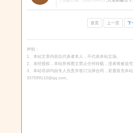
[ 创建日期：2022-08-23 ]
入党积极分子培训班
首页
上一页
下
声明：
1、本站文章内容仅代表者本人，不代表本站立场。
2、未经授权，本站所有图文禁止任何转载，违者将被追
3、本站培训均由专人负责并签订法律合同，若遇冒充本
337599110@qq.com。