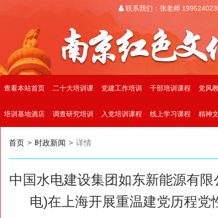
联系我们：张老师 199524023
查看本站首页
二十大培训课
党建工作培训
干部培训课程
党风
培训基地酒店
调查研究培训
入党培训课程
线上学习课程
精神
首页
>
时政新闻
>
详情
中国水电建设集团如东新能源有限
电)在上海开展重温建党历程党