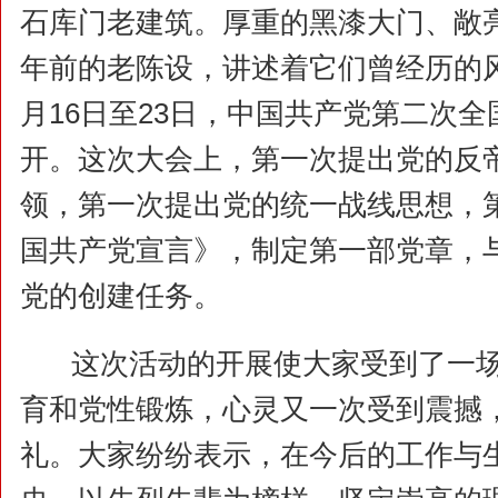
石库门老建筑。厚重的黑漆大门、敞亮
年前的老陈设，讲述着它们曾经历的风雨
月16日至23日，中国共产党第二次
开。这次大会上，第一次提出党的反
领，第一次提出党的统一战线思想，
国共产党宣言》，制定第一部党章，
党的创建任务。
这次活动的开展使大家受到了一
育和党性锻炼，心灵又一次受到震撼
礼。大家纷纷表示，在今后的工作与