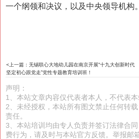
一个纲领和决议，以及中央领导机构
<上一篇：无锡联心大地幼儿园在南京开展“十九大创新时代
坚定初心跟党走”党性专题教育培训班！
声明：
1、本站文章内容仅代表者本人，不代表本
2、未经授权，本站所有图文禁止任何转
责任。
3、本站培训均由专人负责并签订法律合
费行为，请及时与本站官方反馈。举报邮