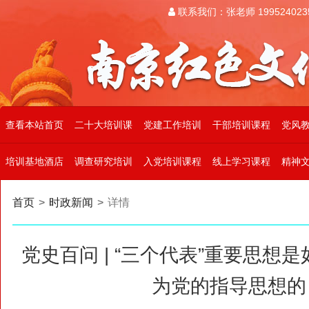
联系我们：张老师 199524023
查看本站首页
二十大培训课
党建工作培训
干部培训课程
党风
培训基地酒店
调查研究培训
入党培训课程
线上学习课程
精神
首页
>
时政新闻
>
详情
党史百问 | “三个代表”重要思想
为党的指导思想的