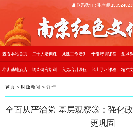
联系我们：张老师 199524023
查看本站首页
二十大培训课
党建工作培训
干部培训课程
党风
培训基地酒店
调查研究培训
入党培训课程
线上学习课程
精神
首页
>
时政新闻
>
详情
全面从严治党·基层观察③：强化
更巩固