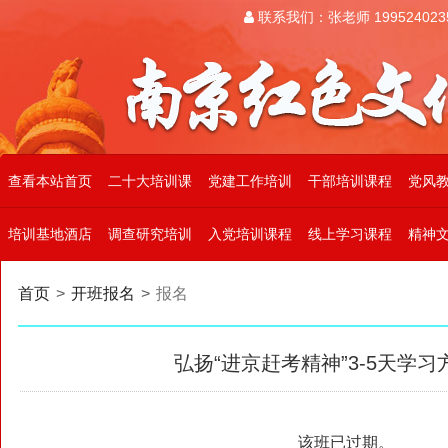
联系我们：张老师 199524023
查看本站首页
二十大培训课
党建工作培训
干部培训课程
党风
培训基地酒店
调查研究培训
入党培训课程
线上学习课程
精神
首页
>
开班报名
>
报名
弘扬“进京赶考精神”3-5天学
该班已过期。